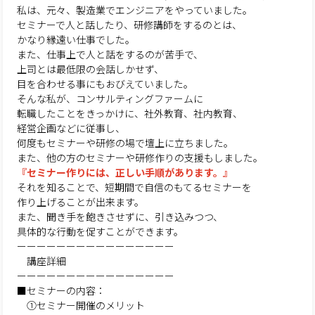
私は、元々、製造業でエンジニアをやっていました。
セミナーで人と話したり、研修講師をするのとは、
かなり縁遠い仕事でした。
また、仕事上で人と話をするのが苦手で、
上司とは最低限の会話しかせず、
目を合わせる事にもおびえていました。
そんな私が、コンサルティングファームに
転職したことをきっかけに、社外教育、社内教育、
経営企画などに従事し、
何度もセミナーや研修の場で壇上に立ちました。
また、他の方のセミナーや研修作りの支援もしました。
『セミナー作りには、正しい手順があります。』
それを知ることで、短期間で自信のもてるセミナーを
作り上げることが出来ます。
また、聞き手を飽きさせずに、引き込みつつ、
具体的な行動を促すことができます。
ーーーーーーーーーーーーーーーー
講座詳細
ーーーーーーーーーーーーーーーー
■セミナーの内容：
①セミナー開催のメリット