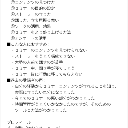
②コンテンツの見つけ方
③セミナーの目的の設定
④ストーリーの作り方
⑤話し方、立ち居振る舞い
⑥ワークの活用、効果
⑦セミナーをより盛り上げる方法
⑧アンケートの活用
■こんな人におすすめ：
・セミナーのコンテンツを見つけられない
・ストーリーをうまく構成できない
・大勢の人前で話すのが苦手
・セミナー中、聞き手が寝てしまう
・セミナー後に行動に移してもらえない
■過去の受講者の声：
・自分の経験からセミナーコンテンツが作れることを知り、
実際に作りたい気分になりました
・今までのセミナーの悪い部分がわかりました
・時間管理がうまくいかなかったのですが、そのための
ツールと方法がわかりました
ーーーーーーーーーーーーーーーーーーーーーーーー
プロフィール