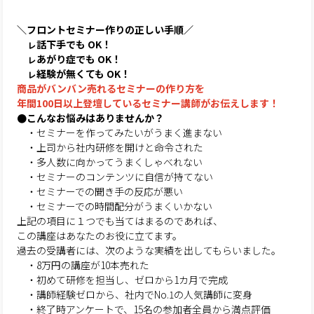
＼フロントセミナー作りの正しい手順／
ㇾ話下手でも OK！
ㇾあがり症でも OK！
ㇾ経験が無くても OK！
商品がバンバン売れるセミナーの作り方を
年間100日以上登壇しているセミナー講師がお伝えします！
●こんなお悩みはありませんか？
・セミナーを作ってみたいがうまく進まない
・上司から社内研修を開けと命令された
・多人数に向かってうまくしゃべれない
・セミナーのコンテンツに自信が持てない
・セミナーでの聞き手の反応が悪い
・セミナーでの時間配分がうまくいかない
上記の項目に１つでも当てはまるのであれば、
この講座はあなたのお役に立てます。
過去の受講者には、次のような実績を出してもらいました。
・8万円の講座が10本売れた
・初めて研修を担当し、ゼロから1カ月で完成
・講師経験ゼロから、社内でNo.1の人気講師に変身
・終了時アンケートで、15名の参加者全員から満点評価