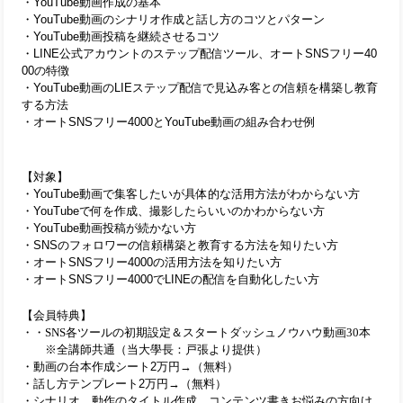
・YouTube動画作成の基本
・YouTube動画のシナリオ作成と話し方のコツとパターン
・YouTube動画投稿を継続させるコツ
・LINE公式アカウントのステップ配信ツール、オートSNSフリー40
00の特徴
・YouTube動画のLIEステップ配信で見込み客との信頼を構築し教育
する方法
・オートSNSフリー4000とYouTube動画の組み合わせ例
【対象】
・YouTube動画で集客したいが具体的な活用方法がわからない方
・YouTubeで何を作成、撮影したらいいのかわからない方
・YouTube動画投稿が続かない方
・SNSのフォロワーの信頼構築と教育する方法を知りたい方
・オートSNSフリー4000の活用方法を知りたい方
・オートSNSフリー4000でLINEの配信を自動化したい方
【会員特典】
・
・SNS各ツールの初期設定＆スタートダッシュノウハウ動画30本
　　※全講師共通（当大學長：戸張より提供）
・動画の台本作成シート2万円→（無料）
・話し方テンプレート2万円→（無料）
・シナリオ、動作のタイトル作成、コンテンツ書きお悩みの方向け