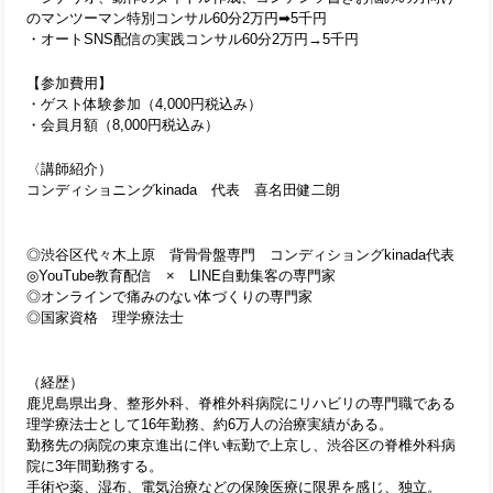
のマンツーマン特別コンサル60分2万円➡5千円
・オートSNS配信の実践コンサル60分2万円→5千円
【参加費用】
・ゲスト体験参加（4,000円税込み）
・会員月額（8,000円税込み）
〈講師紹介）
コンディショニングkinada　代表　喜名田健二朗
◎渋谷区代々木上原　背骨骨盤専門　コンディショングkinada代表
◎YouTube教育配信　×　LINE自動集客の専門家
◎オンラインで痛みのない体づくりの専門家
◎国家資格　理学療法士
（経歴）
鹿児島県出身、整形外科、脊椎外科病院にリハビリの専門職である
理学療法士として16年勤務、約6万人の治療実績がある。
勤務先の病院の東京進出に伴い転勤で上京し、渋谷区の脊椎外科病
院に3年間勤務する。
手術や薬、湿布、電気治療などの保険医療に限界を感じ、独立。