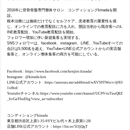
2016年に背骨骨盤専門整体サロン　コンディショングkinadaを開
設。
根本治療には施術だけでなくセルフケア、患者教育の重要性を感
じ、オンラインでの教育配信に力を入れ、開設当初から既存客へのL
INE教育配信、YouTube教育配信を開始。
フォロワー増加に伴い新規集客も実現する。
SNSフォロワーは、facebook、instagram、LINE、YouTubeすべての
合計は5,500名を超え、YouTube×LINE公式アカウントからの実店舗
集客と、オンライン整体集客の両方を可能にしている。
Facebook : https://www.facebook.com/kenjiro.kinada/
Instagram : @kinada.ken
LINE公式アカウント : https://autosns.me/addfriend/wXV59TWocv/@83
1xffed/
Youtubeチャンネル:
https://www.youtube.com/channel/UC9V-ioTnuQ8Z
_bvGaYbnEbg?view_as=subscriber

コンディショングkinada
東京都渋谷区上原1-35-9YYビル代々木上原第1-2B
店舗LINE公式アカウント：https://lin.ee/5l3jQqT