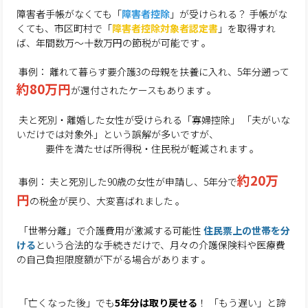
障害者手帳がなくても「
障害者控除
」が受けられる？ 手帳がな
くても、市区町村で「
障害者控除対象者認定書
」を取得すれ
ば、年間数万〜十数万円の節税が可能です 。
事例： 離れて暮らす要介護3の母親を扶養に入れ、5年分遡って
約80万円
が還付されたケースもあります 。
夫と死別・離婚した女性が受けられる「寡婦控除」 「夫がいな
いだけでは対象外」という誤解が多いですが、
要件を満たせば所得税・住民税が軽減されます 。
約20万
事例： 夫と死別した90歳の女性が申請し、5年分で
円
の税金が戻り、大変喜ばれました 。
「世帯分離」で介護費用が激減する可能性
住民票上の世帯を分
ける
という合法的な手続きだけで、月々の介護保険料や医療費
の自己負担限度額が下がる場合があります 。
「亡くなった後」でも
5年分は取り戻せる
！ 「もう遅い」と諦