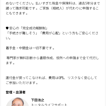
めないでください。払いすぎた税金や保険料は、過去5年分まで
遡って請求可能です 。ご家族（相続人）が代わりに申請するこ
ともできます 。
🛡️ 安心の「完全成功報酬制」
「手続きが難しそう」「費用が心配」という方もご安心くださ
い。
着手金・中間金は一切不要です 。
専門家が無料診断から書類作成、役所への申請まで全て代行し
ます 。
還付金が戻ってこなければ、費用は0円。 リスクなく安心して
ご参加いただけます 。
登壇・出演者
下田浩之
トータルライフサポート