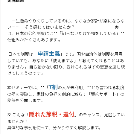
実施結果
「一生懸命やりくりしているのに、なかなか家計が楽にならな
い……」 そう感じてはいませんか？ 実
は、日本の公的制度には**「知らないだけで損をしている」**
仕組みがたくさんあります 。
申請主義
日本の制度は「
」です。国や自治体は制度を用意
していても、あなたに「使えますよ」と教えてくれることはあ
りません 。自ら動かない限り、受けられるはずの恩恵を逃し続
けてしまうのです 。
7割
本セミナーでは、**「
の人が未利用」**とも言われる制度
の壁を突破し、家計の負担を劇的に減らす「賢約サポート」の
秘訣を公開します 。
隠れた節税・還付
💡 こんな「
」のチャンス、見逃してい
ませんか？
具体的な事例を使って、分かりやすく解説します。