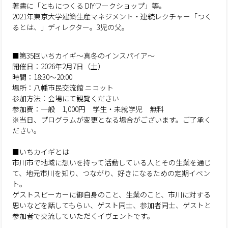
著書に「ともにつくる DIYワークショップ」等。
2021年東京大学建築生産マネジメント・連続レクチャー「つく
るとは、」ディレクター。3児の父。
■第35回いちカイギ～真冬のインスパイア～
開催日：2026年2月7日（土）
時間：18:30〜20:00
場所：八幡市民交流館 ニコット
参加方法：会場にて観覧ください
参加費：一般 1,000円 学生・未就学児 無料
※当日、プログラムが変更となる場合がございます。ご了承く
ださい。
■いちカイギとは
市川市で地域に想いを持って活動している人とその生業を通じ
て、地元市川を知り、つながり、好きになるための定期イベン
ト。
ゲストスピーカーに御自身のこと、生業のこと、市川に対する
思いなどを話してもらい、ゲスト同士、参加者同士、ゲストと
参加者で交流していただくイヴェントです。