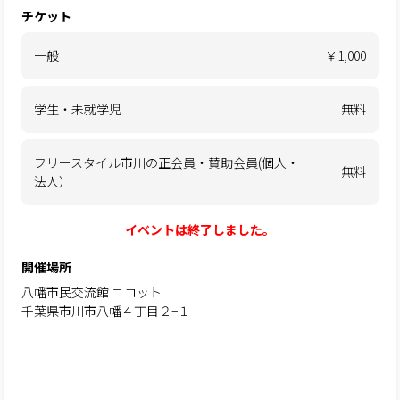
チケット
一般
￥1,000
学生・未就学児
無料
フリースタイル市川の正会員・賛助会員(個人・
無料
法人）
イベントは終了しました。
開催場所
八幡市民交流館 ニコット
千葉県市川市八幡４丁目２−１