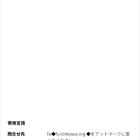
使用言語
問合せ先
fsi◆fs-ichikawa.org ◆をアットマークに変