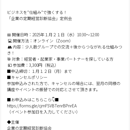
ビジネスを“仕組み”で強くする！
「企業の定期経営診断協会」定例会
📅 開催日時：2025年１月２１日（水）10:30〜12:00
💻 開催方法：オンライン（Zoom）
👥 内容：少人数グループでの交流＋後からつながれる仕組みつ
き！
🎯 対象：経営者・起業家・事業パートナーを探している方
💴 参加費：3,300円（税込）
■申込締切：１月１２日（月）まで
■キャンセルポリシー
参加申込みされた方で、キャンセルの場合には、翌月の同様の
講座やイベントの振替での対応とさせて頂きます。
■お申込みはこちらこら👇■
https://forms.gle/cjmFSVBTenrBPnrEA
（イベント参加日を入力してください）
◆主催
企業の定期経営診断協会