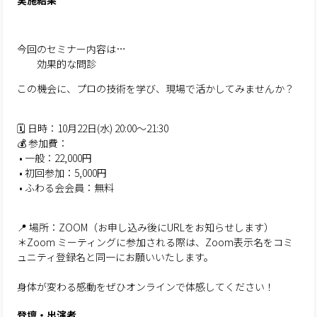
実施結果
今回のセミナー内容は…
効果的な問診
この機会に、プロの技術を学び、現場で活かしてみませんか？
🗓 日時：10月22日(水) 20:00～21:30
💰 参加費：
• 一般：22,000円
• 初回参加：5,000円
• ふわる会会員：無料
📍 場所：ZOOM（お申し込み後にURLをお知らせします）
＊Zoom ミーティングに参加される際は、Zoom表示名をコミ
ュニティ登録名と同一にお願いいたします。
身体が変わる感動をぜひオンラインで体感してください！
登壇・出演者