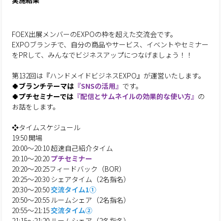
実施結果
FOEX出展メンバーのEXPOの枠を超えた交流会です。
EXPOブランチで、自分の商品やサービス、イベントやセミナー
をPRして、みんなでビジネスアップにつなげましょう！！
第132回は『ハンドメイドビジネスEXPO』が運営いたします。
🍀ブランチテーマは
『SNSの活用』
です。
🍀プチセミナーでは
『配信とサムネイルの効果的な使い方』
の
お話をします。
❖タイムスケジュール
19:50 開場
20:00～20:10 超速自己紹介タイム
20:10～20:20
プチセミナー
20:20～20:25フィードバック（BOR）
20:25～20:30 シェアタイム（2名指名）
20:30～20:50
交流タイム1①
20:50～20:55 ルームシェア（2名指名）
20:55～21:15
交流タイム②
21:15～21:20 ルームシェア（2名指名）