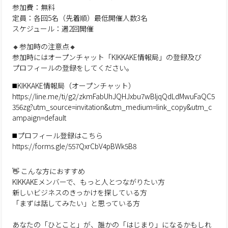
参加費：無料
定員：各回5名（先着順）最低開催人数3名
スケジュール：週2回開催
🔸参加時の注意点🔸
参加時にはオープンチャット「KIKKAKE情報局」の登録及び
プロフィールの登録をしてください。
◼️KIKKAKE情報局（オープンチャット）
https://line.me/ti/g2/zkmFabUhJQHJxbu7wBljqQdLdMwuFaQC5
356zg?utm_source=invitation&utm_medium=link_copy&utm_c
ampaign=default
◼️プロフィール登録はこちら
https://forms.gle/557QxrCbV4pBWk5B8
👋 こんな方におすすめ
KIKKAKEメンバーで、もっと人とつながりたい方
新しいビジネスのきっかけを探している方
「まずは話してみたい」と思っている方
あなたの「ひとこと」が、誰かの「はじまり」になるかもしれ