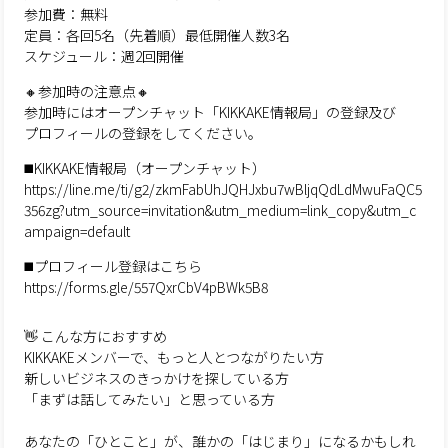
参加費：無料
定員：各回5名（先着順）最低開催人数3名
スケジュール：週2回開催
🔸参加時の注意点🔸
参加時にはオープンチャット「KIKKAKE情報局」の登録及び
プロフィールの登録をしてください。
◼️KIKKAKE情報局（オープンチャット）
https://line.me/ti/g2/zkmFabUhJQHJxbu7wBljqQdLdMwuFaQC5
356zg?utm_source=invitation&utm_medium=link_copy&utm_c
ampaign=default
◼️プロフィール登録はこちら
https://forms.gle/557QxrCbV4pBWk5B8
👋 こんな方におすすめ
KIKKAKEメンバーで、もっと人とつながりたい方
新しいビジネスのきっかけを探している方
「まずは話してみたい」と思っている方
あなたの「ひとこと」が、誰かの「はじまり」になるかもしれ