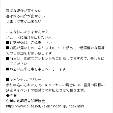
適切な紹介が貰えない
喜ばれる紹介が出せない
うまく協業が出来ない
こんな悩みありませんか？
スムーズに紹介が出したい人
■遅刻早退は、ご遠慮下さい
■内容が濃いものになりますので、お顔出しで着席静かな環境
でのご参加をお願い致します
■当日は、素敵なプレゼントもご用意してますので、楽しみに
してください
■お会い出来る事を楽しみにしてます
■キャンセルポリシー
参加申込みされた方で、キャンセルの場合には、翌月の同様の
講座やイベントの振替での対応とさせて頂きます。
◆主催
企業の定期経営診断協会
https://www.b-life.net/keieishindan_lp/index.html