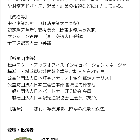
や財務アドバイス、起業・創業の相談などに注力している。
【資格等】
中小企業診断士（経済産業大臣登録）
認定経営革新等支援機関（関東財務局長認定）
マンション管理士（国土交通大臣登録）
全国通訳案内士（英語）
【所属団体等】
松戸スタートアップオフィス インキュベーションマネージャー
横浜市・横浜型地域貢献企業認定制度 外部評価員
公益財団法人日本証券アナリスト協会 認定アナリスト
公益財団法人日本生産性本部 国際協力部参与
一般社団法人日本パートナーCFO協会 会員
一般社団法人日本観光通訳協会 正会員（英語）
【趣味】 旅行、写真撮影（四季の風景と鉄道）
登壇・出演者