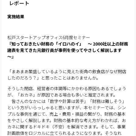
レポート
実施結果
松戸スタートアップオフィス6月度セミナー
『知っておきたい財務の「イロハのイ」 ～ 2000社以上の財務
諸表を見てきた元銀行員が事例を使ってやさしく解説します
～』
「まあまあ繁盛しているように見えた街角の飲食店がなぜ閉店
したのだろう？」と思ったことはありませんか。
そうした閉店、経営者の体調等にかかわる原因もあるでしょう
が、「おカネ」が原因である場合も多いと推定されます。
皆さんのなかには「数字や計算は苦手」「財務は難しそう」
という方がいらっしゃると思いますが、本セミナーでは、シン
プルな事例を通じて、売上・費用・損益の繋がり、財務の基本
をやさしく解説します。財務の基本的な考え方がわかれば、お
カネに関するドキドキ（不安）を解消できます。そして、事業
計画数値をロジカルに立てられるようになります。そうなれ