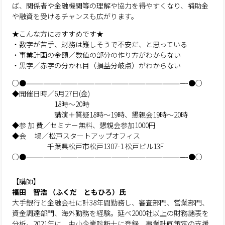
ば、関係者や金融機関等の理解や協力を得やすくなり、補助金
や融資を受けるチャンスも広がります。
★こんな方におすすめです★
・数字が苦手、財務は難しそうで不安だ、と思っている
・事業計画の金額／数値の部分の作り方がわからない
・黒字／赤字の分かれ目（損益分岐点）がわからない
○●————————————————————————————-●○
◆開催日時／6月27日(金)
18時～20時
講演＋質疑18時～19時、懇親会19時～20時
◆参 加 費／セミナー無料、懇親会参加1000円
◆会 場／松戸スタートアップオフィス
千葉県松戸市松戸1307-1 松戸ビル13F
○●————————————————————————————-●○
【講師】
福田 智浩 （ふくだ ともひろ）氏
大手銀行と金融会社に計38年間勤務し、審査部門、営業部門、
資金調達部門、海外勤務を経験。延べ2000社以上の財務諸表を
分析。2021年に、中小企業診断士に登録、事業計画策定の支援