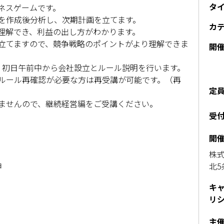
タ
ネスゲームです。
を作成後分析し、次期計画を立てます。
カ
理解でき、利益の出し方がわかります。
立てますので、競争戦略のポイントがより理解できま
開
、初日午前中から会社設立とルール説明を行います。
ルール再確認が必要な方は再受講が可能です。（再
定
ませんので、継続経営編をご受講ください。
受
開
株式
ョ
北5
キ
リ
主