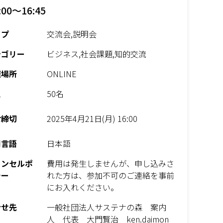
:00～16:45
イプ
交流会,説明会
テゴリー
ビジネス,社会課題,知的交流
催場所
ONLINE
員
50名
付締切
2025年4月21日(月) 16:00
用言語
日本語
ャンセルポ
費用は発生しませんが、申し込みさ
シー
れた方は、参加不可のご連絡を事前
にお入れください。
合せ先
一般社団法人サステナの森 案内
人 代表 大門賢治 ken.daimon