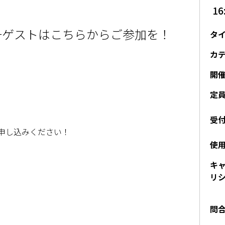
16
←ゲストはこちらからご参加を！
タ
カ
開
定
受
申し込みください！
使
キ
リ
問