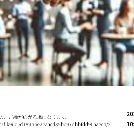
20
の、ご縁が広がる場になります。
10
ayt7flk9udj/d189bbe2eaacd85be97dbbfdd90aaec4/2