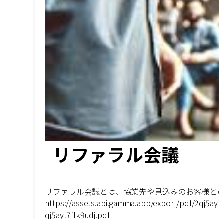
リファラル会議
リファラル会議とは、協業先や見込みのお客様と
https://assets.api.gamma.app/export/pdf/2qj5
qj5ayt7flk9udj.pdf