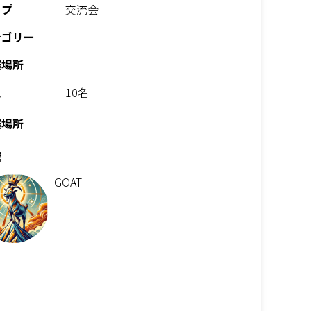
イプ
交流会
テゴリー
催場所
員
10名
催場所
催
GOAT