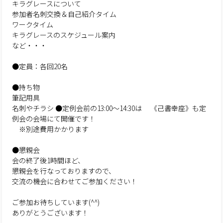
キラグレースについて
参加者名刺交換＆自己紹介タイム
ワークタイム
キラグレースのスケジュール案内
など・・・
●定員：各回20名
●持ち物
筆記用具
名刺やチラシ
●定例会前の13:00～14:30は
《己書幸座》も定
例会の会場にて開催です！
※別途費用かかります
●懇親会
会の終了後1時間ほど、
懇親会を行なっておりますので、
交流の機会に合わせてご参加ください！
ご参加お待ちしています(^^)
ありがとうございます！