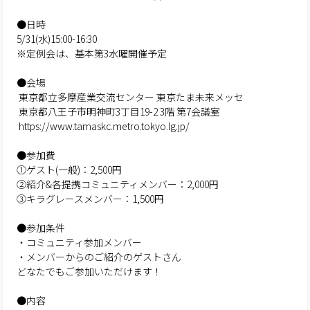
●日時
5/31(水)15:00-16:30
※定例会は、基本第3水曜開催予定
●会場
東京都立多摩産業交流センター 東京たま未来メッセ
東京都八王子市明神町3丁目19-2 3階 第7会議室
https://www.tamaskc.metro.tokyo.lg.jp/
●参加費
①ゲスト(一般)：2,500円
②紹介&各提携コミュニティメンバー：2,000円
③キラグレースメンバー：1,500円
●参加条件
・コミュニティ参加メンバー
・メンバーからのご紹介のゲストさん
どなたでもご参加いただけます！
●内容