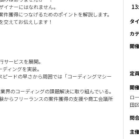
13
ザイナーにはなれません。
案件獲得につなげるためのポイントを解説します。
タ
を交えてお伝えします！
カ
開
代行サービスを展開。
コーディングを実装。
定
装スピードの早さから周囲では「コーディングマシー
開
eb業界のコーディングの課題解決に取り組んでいる。
ロー
験からフリーランスの案件獲得の支援や商工会議所
田区
問
主