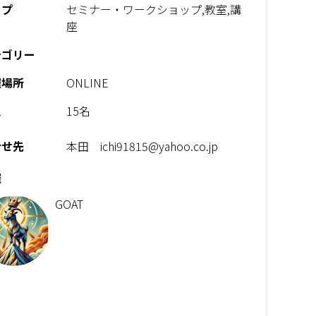
イプ
セミナー・ワークショップ,教室,講
座
テゴリー
催場所
ONLINE
員
15名
合せ先
本田 ichi91815@yahoo.co.jp
催
GOAT