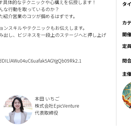
やす具体的なテクニックや心構えを伝授します！
タ
んな行動を取っているのか？
た紹介営業のコツが掴めるはずです。
カ
ョンスキルやテクニックもお伝えします。
開
み出し、ビジネスを一段上のステージへと押し上げ
定
=dDILlAWu04uC6uafak5AGYgQb09Rk2.1
問
主
本田 いちご
株式会社EpicVenture
代表取締役