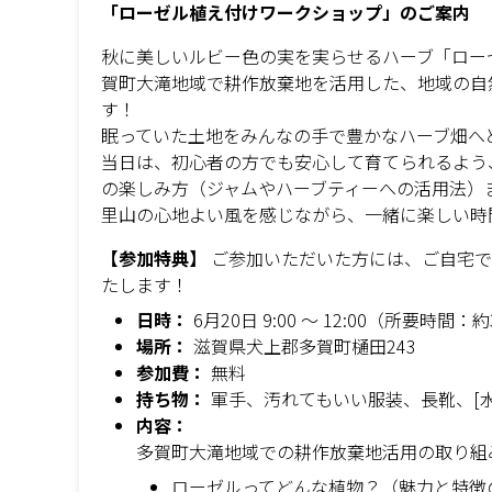
「ローゼル植え付けワークショップ」のご案内
秋に美しいルビー色の実を実らせるハーブ「ロー
賀町大滝地域で耕作放棄地を活用した、地域の自
す！
眠っていた土地をみんなの手で豊かなハーブ畑へ
当日は、初心者の方でも安心して育てられるよう
の楽しみ方（ジャムやハーブティーへの活用法）
里山の心地よい風を感じながら、一緒に楽しい時
【参加特典】
ご参加いただいた方には、ご自宅で
たします！
日時：
6月20日 9:00 〜 12:00（所要時間：
場所：
滋賀県犬上郡多賀町樋田243
参加費：
無料
持ち物：
軍手、汚れてもいい服装、長靴、[
内容：
多賀町大滝地域での耕作放棄地活用の取り組
ローゼルってどんな植物？（魅力と特徴