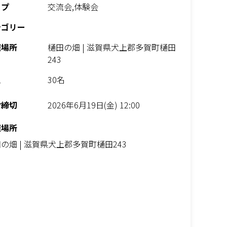
イプ
交流会,体験会
テゴリー
催場所
樋田の畑 | 滋賀県犬上郡多賀町樋田
243
員
30名
付締切
2026年6月19日(金) 12:00
催場所
の畑 | 滋賀県犬上郡多賀町樋田243