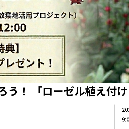
ろう！ 「ローゼル植え付
20
9: