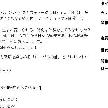
タ
ゼル（ハイビスカスティーの原料）」。 今回は、多
カ
然とつながる植え付けワークショップを開催しま
開
と生まれ変わらせる、特別な体験をしてみませんか？
、植え付けのコツから日々の管理方法、秋の収穫後
定
まで丁寧にお伝えします。
間を過ごしましょう！
受
も栽培を楽しめる「ローゼルの苗」をプレゼントい
開
樋田
約3時間）
水分補給用の飲み物など]
みについて
のご紹介）