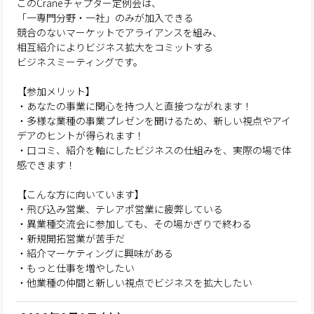
このCraneチャプター定例会は、
「一専門分野・一社」のみが加入できる
競合のないマーケットでアライアンスを組み、
相互紹介によりビジネス拡大をコミットする
ビジネスミーティングです。
【参加メリット】
・あなたの事業に関心を持つ人と直接つながれます！
・多様な業種の事業プレゼンを聞けるため、新しい視点やアイ
デアのヒントが得られます！
・口コミ、紹介を軸にしたビジネスの仕組みを、実際の場で体
感できます！
【こんな方に向いています】
・飛び込み営業、テレアポ営業に疲弊している
・異業種交流会に参加しても、その場かぎりで終わる
・新規開拓営業が苦手だ
・紹介マーケティングに興味がある
・もっと仕事を増やしたい
・他業種の仲間と新しい視点でビジネスを拡大したい