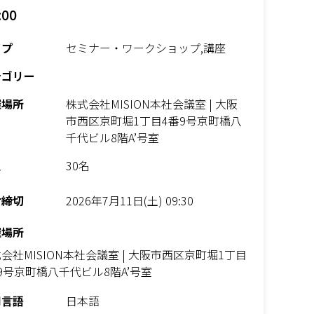
:00
イプ
セミナー・ワークショップ,講座
テゴリー
催場所
株式会社MISION本社会議室 | 大阪
市西区京町堀1丁目4番9号京町橋八
千代ビル8階A’号室
員
30名
付締切
2026年7月11日(土) 09:30
催場所
会社MISION本社会議室 | 大阪市西区京町堀1丁目
9号京町橋八千代ビル8階A’号室
用言語
日本語