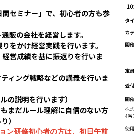
10
日間セミナー」で、初心者の方も参
タ
カ
ト通販の会社を経営します。
残りをかけ経営実践を行います。
開
、経営成績を基に振返りを行いま
定
ケティング戦略などの講義を行いま
受
ールの説明を行います）
開
てもまだルール理解に
自信のない方
株式
4番
あり）
使
ション研修初心者の方は、初日午前