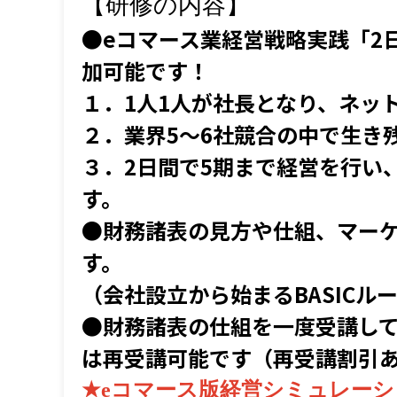
【研修の内容】
●eコマース業経営戦略実践「2
加可能です！
１．1人1人が社長となり、ネッ
２．業界5～6社競合の中で生き
３．2日間で5期まで経営を行い
す。
●財務諸表の見方や仕組、マー
す。
（会社設立から始まるBASICル
●財務諸表の仕組を一度受講し
は再受講可能です（再受講割引
★eコマース版経営シミュレー