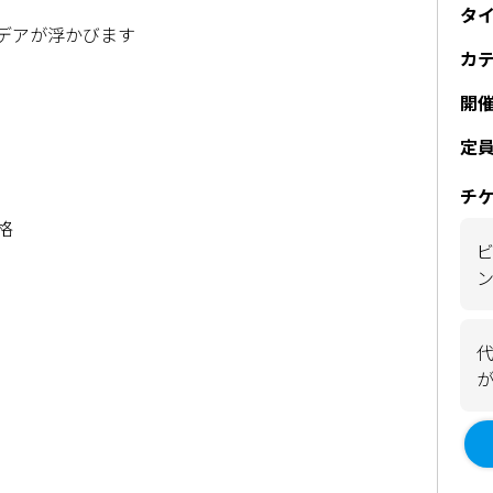
タ
デアが浮かびます
カ
開
定
チ
格
ビ
代