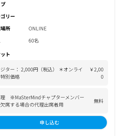
イプ
テゴリー
催場所
ONLINE
員
60名
ケット
ジター： 2,000円（税込） ＊オンライ
￥2,00
ン特別価格
0
理 ※MaSterMindチャプターメンバー
無料
が欠席する場合の代理出席者用
申し込む