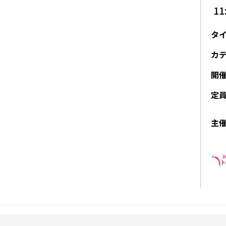
11
タ
カ
開
定
主