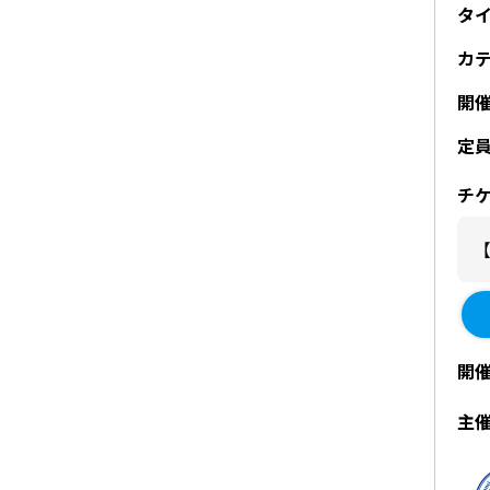
タ
カ
開
定
チ
開
主