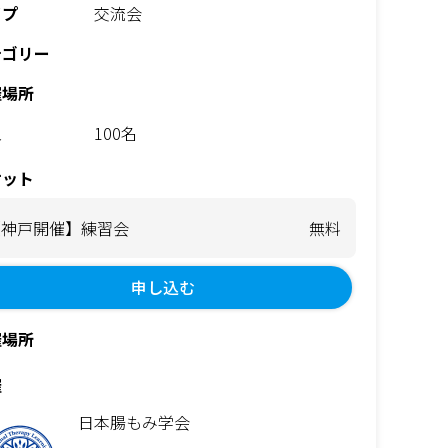
イプ
交流会
テゴリー
催場所
員
100名
ケット
【神戸開催】練習会
無料
申し込む
催場所
催
日本腸もみ学会