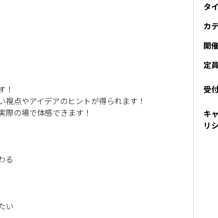
タ
カ
開
定
す！
受
い視点やアイデアのヒントが得られます！
実際の場で体感できます！
キ
リ
わる
たい