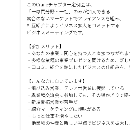
このCraneチャプター定例会は、
「一専門分野・一社」のみが加入できる
競合のないマーケットでアライアンスを組み、
相互紹介によりビジネス拡大をコミットする
ビジネスミーティングです。
【参加メリット】
・あなたの事業に関心を持つ人と直接つながれま
・多様な業種の事業プレゼンを聞けるため、新し
・口コミ、紹介を軸にしたビジネスの仕組みを、
【こんな方に向いています】
・飛び込み営業、テレアポ営業に疲弊している
・異業種交流会に参加しても、その場かぎりで終
・新規開拓営業が苦手だ
・紹介マーケティングに興味がある
・もっと仕事を増やしたい
・他業種の仲間と新しい視点でビジネスを拡大し