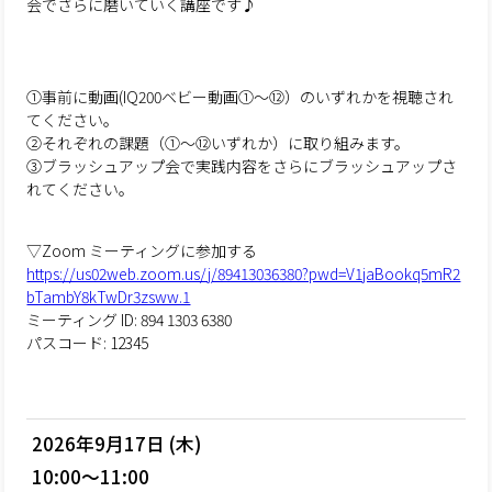
会でさらに磨いていく講座です♪
①事前に動画(IQ200ベビー動画①～⑫）のいずれかを視聴され
てください。
②それぞれの課題（①～⑫いずれか）に取り組みます。
③ブラッシュアップ会で実践内容をさらにブラッシュアップさ
れてください。
▽Zoom ミーティングに参加する
https://us02web.zoom.us/j/89413036380?pwd=V1jaBookq5mR2
bTambY8kTwDr3zsww.1
ミーティング ID: 894 1303 6380
パスコード: 12345
2026年9月17日 (木)
10:00～11:00