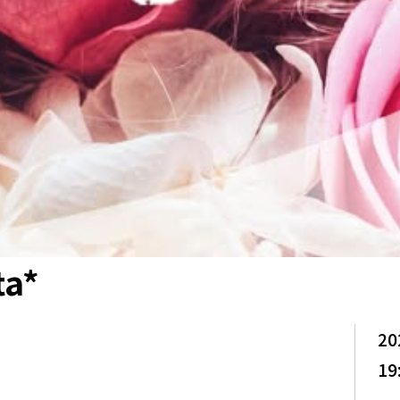
a*
20
19