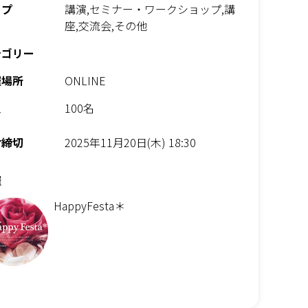
イプ
講演,セミナー・ワークショップ,講
座,交流会,その他
テゴリー
催場所
ONLINE
員
100名
付締切
2025年11月20日(木) 18:30
催
HappyFesta＊