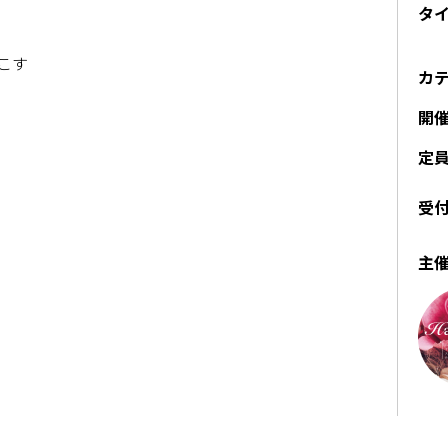
タ
こす
カ
開
定
受
主