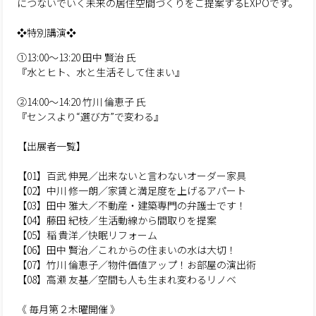
につないでいく未来の居住空間づくりをご提案するEXPOです。
❖特別講演❖
①13:00～13:20 田中 賢治 氏
『水とヒト、水と生活そして住まい』
②14:00～14:20 竹川 倫恵子 氏
『センスより“選び方”で変わる』
【出展者一覧】
【01】百武 伸晃／出来ないと言わないオーダー家具
【02】中川 修一朗／家賃と満足度を上げるアパート
【03】田中 雅大／不動産・建築専門の弁護士です！
【04】藤田 紀枝／生活動線から間取りを提案
【05】稲 貴洋／快眠リフォーム
【06】田中 賢治／これからの住まいの水は大切！
【07】竹川 倫恵子／物件価値アップ！お部屋の演出術
【08】高瀬 友基／空間も人も生まれ変わるリノベ
《 毎月第２木曜開催 》