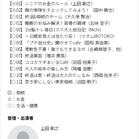
【☆01】シニアのお金のルール（上田 剛之）
【☆02】親の保険をチェックしてみよう！（田中 勝也）
【◇01】終活&相続のチーム（大久保 賢治）
【◇02】睡眠のお悩み解決！背骨の調律（五味 澄子）
【◇03】1分脳トレ毎日1マス大人絵日記（Michi）
【◇04】－10歳若見えは当たり前！（マダムMOTOKO）
【◇05】「プチ自分史」聞かせてcafe（田和 真由美）
【◇06】柔軟性不要！誰でもできるヨガ（古嶋麻理子、他）
【◇07】終活美容（増井 康高）
【◇08】ココカラすまいるCafé（前田 裕美子）
【◇09】大人の絵本の愉しみ方（降幡 浩康）
【◇10】終活は愛・終活は大人のたしなみ（西岡 佐余子）
【◇11】空き家にしない実家相続（迫田 明子）
◎：相続
☆：お金
◇：生活・健康
登壇・出演者
上田 剛之