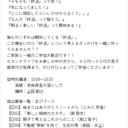
『そもそも「終活」って何？』
『気になってました！』
『どこに相談したらいいか分からなくて。。』
『なんか「終活」って暗そう。』
『明るく楽しい「終活」って興味ある！』
誰もがいずれは関係してくる「終活」。
この機会にぜひ「終活」について考えるきっかけを一緒に作っ
てみませんか？？
ご家族と一緒のご参加大歓迎です！！
セカンドライフをお楽しみ中の方から、４０代〜５０代の息子
娘世代の皆様まで、ぜひぜひふるってご参加くださいませ！
🔳特別講演：10:00～10:30
演題：老後資金の落とし穴
講師：上田 剛之
🔳出展者一覧：全17ブース
【◎01】始まりはありがとうノートから（とみた 早苗）
【◎02】「新しい相続のカタチ」（巽 良友）
【◎03】親子で考えるこれからのこと（湯口 智子）
【◎04】不動産“争族”を防ぐ、生前対策（長田・井上）