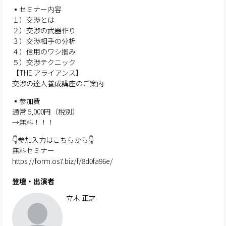
▪️セミナー内容
１）交渉とは
２）交渉の武器作り
３）交渉相手の分析
４）信用のワシ掴み
５）交渉テクニック
【THE アライアンス】
交渉の達人養成講座のご案内
▪️参加費
通常 5,000円（税別）
→無料！！！
👇参加入力はこちらから👇
無料セミナー
https://form.os7.biz/f/8d0fa96e/
登壇・出演者
立木 正之