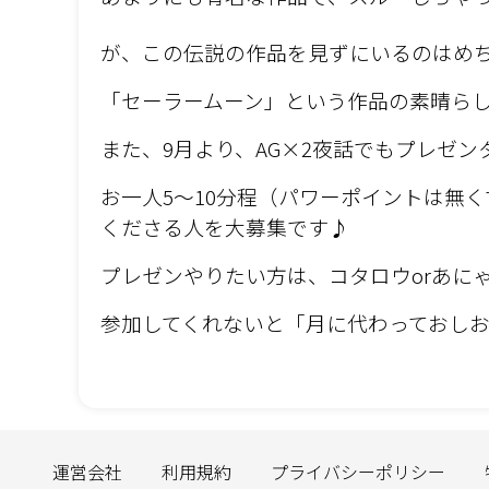
が、この伝説の作品を見ずにいるのはめ
「セーラームーン」という作品の素晴ら
また、9月より、AG×2夜話でもプレゼ
お一人5〜10分程（パワーポイントは無
くださる人を大募集です♪
プレゼンやりたい方は、コタロウorあに
参加してくれないと「月に代わっておしお
運営会社
利用規約
プライバシーポリシー