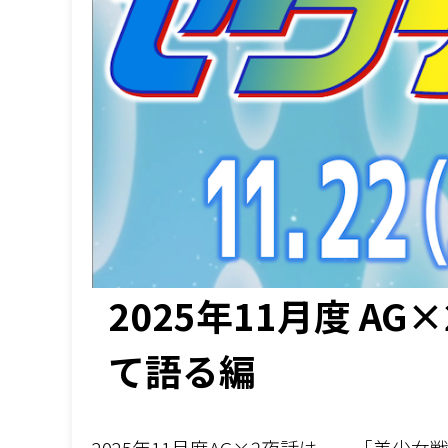
2025年11月度 A
て語る編
2025年11月度AG×2夜話は……「美