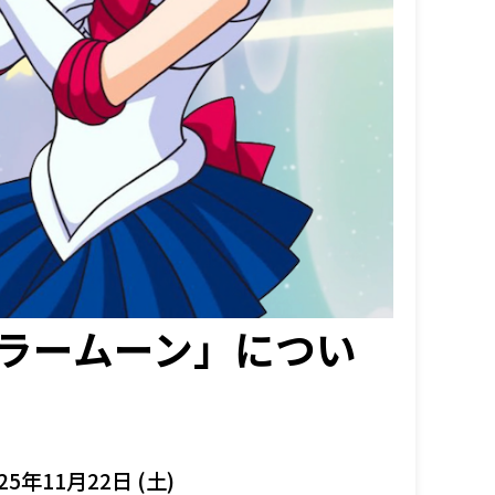
セーラームーン」につい
25年11月22日 (土)