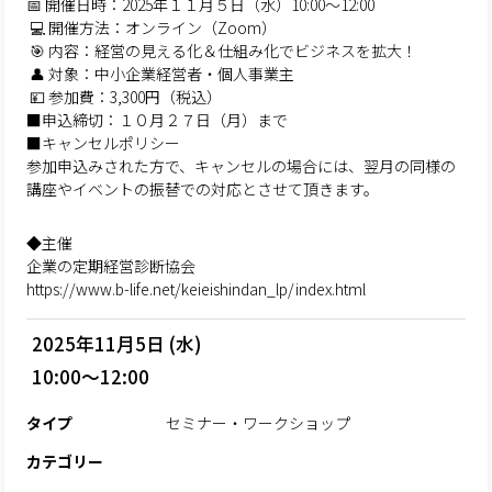
📅 開催日時：2025年１１月５日（水）10:00〜12:00
💻 開催方法：オンライン（Zoom）
🎯 内容：経営の見える化＆仕組み化でビジネスを拡大！
👤 対象：中小企業経営者・個人事業主
💴 参加費：3,300円（税込）
■申込締切：１０月２７日（月）まで
■キャンセルポリシー
参加申込みされた方で、キャンセルの場合には、翌月の同様の
講座やイベントの振替での対応とさせて頂きます。
◆主催
企業の定期経営診断協会
https://www.b-life.net/keieishindan_lp/index.html
2025年11月5日 (水)
10:00～12:00
タイプ
セミナー・ワークショップ
カテゴリー