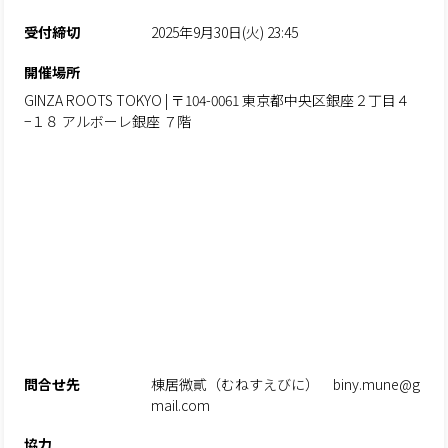
受付締切
2025年9月30日(火) 23:45
開催場所
GINZA ROOTS TOKYO | 〒104-0061 東京都中央区銀座２丁目４
−１８ アルボーレ銀座 ７階
問合せ先
棟居微貳（むねすえびに） biny.mune@g
mail.com
協力