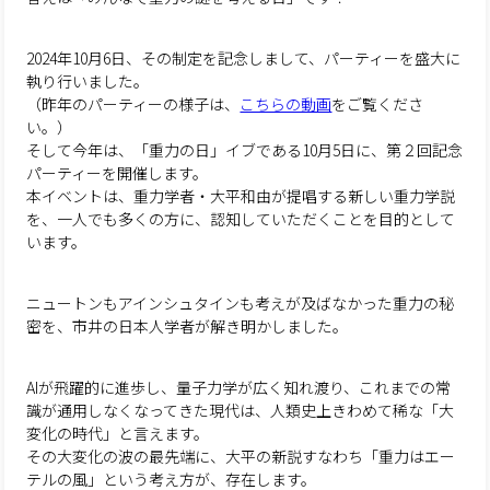
2024年10月6日、その制定を記念しまして、パーティーを盛大に
執り行いました。
（昨年のパーティーの様子は、
こちらの動画
をご覧くださ
い。）
そして今年は、「重力の日」イブである10月5日に、第２回記念
パーティーを開催します。
本イベントは、重力学者・大平和由が提唱する新しい重力学説
を、一人でも多くの方に、認知していただくことを目的として
います。
ニュートンもアインシュタインも考えが及ばなかった重力の秘
密を、市井の日本人学者が解き明かしました。
AIが飛躍的に進歩し、量子力学が広く知れ渡り、これまでの常
識が通用しなくなってきた現代は、人類史上きわめて稀な「大
変化の時代」と言えます。
その大変化の波の最先端に、大平の新説すなわち「重力はエー
テルの風」という考え方が、存在します。