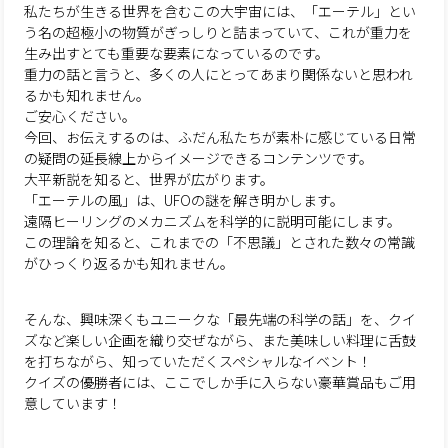
私たちが生きる世界を含むこの大宇宙には、「エーテル」とい
う名の超極小の物質がぎっしりと詰まっていて、これが重力を
生み出すとても重要な要素になっているのです。
重力の話と言うと、多くの人にとってあまり関係ないと思われ
るかも知れません。
ご安心ください。
今回、お伝えするのは、ふだん私たちが素朴に感じている日常
の疑問の延長線上からイメージできるコンテンツです。
大平新説を知ると、世界が広がります。
「エーテルの風」は、UFOの謎を解き明かします。
遠隔ヒーリングのメカニズムを科学的に説明可能にします。
この理論を知ると、これまでの「不思議」とされた数々の常識
がひっくり返るかも知れません。
そんな、興味深くもユニークな「最先端の科学の話」を、クイ
ズなど楽しい企画を織り交ぜながら、また美味しい料理に舌鼓
を打ちながら、知っていただくスペシャルなイベント！
クイズの優勝者には、ここでしか手に入らない豪華賞品もご用
意しています！