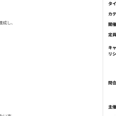
タ
カ
。
達成し、
開
定
キ
リ
問
主
たい方