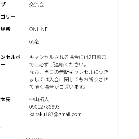
イプ
交流会
テゴリー
催場所
ONLINE
員
65名
ャンセルポ
キャンセルされる場合には2日前ま
シー
でに必ずご連絡ください。
なお、当日の無断キャンセルにつき
ましては入会に関してもお断りさせ
て頂く場合がございます。
合せ先
中山拓人
09012788893
kaitaku187@gmail.com
催