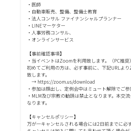
・医師
・自動車販売、整備、整備士教育
・法人コンサル ファイナンシャルプランナー
・LINEマーケター
・人事労務コンサル、
・オンラインサービス
【事前確認事項】
・当イベントはZoomを利用致します。（PC推奨
初めてご利用の方は、必ず事前に、下記URLより
致します。
→ https://zoom.us/download
・参加は顔出し、定例会中はミュート解除でご参
・MLM及び宗教の勧誘は禁止となります。本交
なります。
【キャンセルポリシー】
万が一キャンセルされる場合には2日前までに必
キャンセルは加入に関しても言わせて頂く場合が