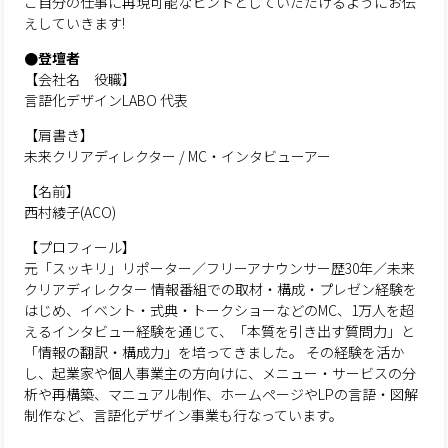
ご自分の仕事に再現可能なヒントとしていただけるようにお伝
えしていきます!
●登壇者
【会社名 役職】
言語化デザインLABO 代表
【肩書き】
未来クリアディレクター / MC・インタビューアー
【名前】
西村綾子(ACO)
【プロフィール】
元「スッキリ」リポーター／フリーアナウンサー歴30年／未来
クリアディレクター 情報番組での取材・構成・プレゼン経験を
はじめ、イベント・式典・トークショーなどのMC、1万人を超
えるインタビュー経験を通じて、「本質を引き出す質問力」と
「情報の翻訳・構成力」を培ってきました。 その経験を活か
し、起業家や個人事業主の方向けに、メニュー・サービスの分
析や再構築、マニュアル制作、ホームページやLPの言語・図解
制作など、言語化デザイン事業も行なっています。