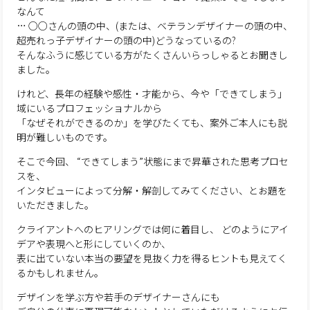
なんて
… ○○さんの頭の中、(または、ベテランデザイナーの頭の中、
超売れっ子デザイナーの頭の中)どうなっているの?
そんなふうに感じている方がたくさんいらっしゃるとお聞きし
ました。
けれど、長年の経験や感性・才能から、今や「できてしまう」
域にいるプロフェッショナルから
「なぜそれができるのか」を学びたくても、案外ご本人にも説
明が難しいものです。
そこで今回、 “できてしまう”状態にまで昇華された思考プロセ
スを、
インタビューによって分解・解剖してみてください、とお題を
いただきました。
クライアントへのヒアリングでは何に着目し、 どのようにアイ
デアや表現へと形にしていくのか、
表に出ていない本当の要望を見抜く力を得るヒントも見えてく
るかもしれません。
デザインを学ぶ方や若手のデザイナーさんにも