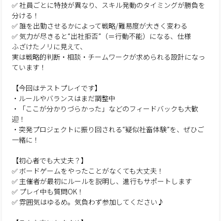
✅ 社員ごとに特技が異なり、スキル発動のタイミングが勝負を
分ける！
✅ 誰を出勤させるかによって戦略/難易度が大きく変わる
✅ 気力が尽きると“出社拒否”（＝行動不能）になる、仕様
ふざけたノリに見えて、
実は戦略的判断・相談・チームワークが求められる設計になっ
ています！
【今回はテストプレイです】
・ルールやバランスはまだ調整中
・「ここが分かりづらかった」などのフィードバックも大歓
迎！
・突発プロジェクトに振り回される“疑似社畜体験”を、ぜひご
一緒に！
【初心者でも大丈夫？】
✅ ボードゲームをやったことがなくても大丈夫！
✅ 主催者が最初にルールを説明し、進行もサポートします
✅ プレイ中も質問OK！
✅ 雰囲気はゆるめ。気負わず参加してください♪