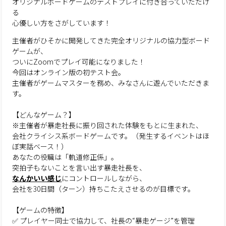
オリジナルボードゲームのテストプレイに付き合っていただけ
る
心優しい方をさがしています！
主催者がひそかに開発してきた完全オリジナルの協力型ボード
ゲームが、
ついにZoomでプレイ可能になりました！
今回はオンライン版の初テスト会。
主催者がゲームマスターを務め、みなさんに遊んでいただきま
す。
【どんなゲーム？】
※主催者が暴走社長に振り回された体験をもとに生まれた、
会社クライシス系ボードゲームです。（発生するイベントはほ
ぼ実話ベース！）
あなたの役職は「軌道修正係」。
突拍子もないことを言い出す暴走社長を、
なんかいい感じ
にコントロールしながら、
会社を30日間（ターン）持ちこたえさせるのが目標です。
【ゲームの特徴】
✅ プレイヤー同士で協力して、社長の“暴走ゲージ”を管理