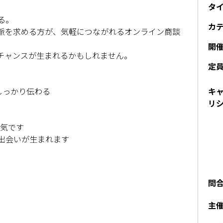
タ
る。
カ
新しい人脈を求める方が、気軽につながれるオンライン商談
開
ぬチャンスが生まれるかもしれません。
定
しっかり伝わる
キ
リ
囲気です
出会いが生まれます
問
主