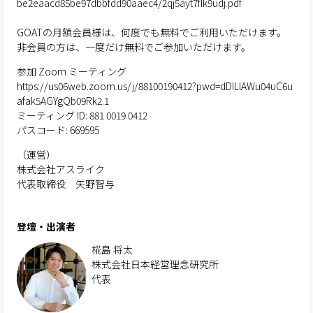
be2eaacd85be97dbbfdd90aaec4/2qj5ayt7flk9udj.pdf
GOATの月額会員様は、何度でも無料でご利用いただけます。
非会員の方は、一度だけ無料でご参加いただけます。
参加 Zoom ミーティング
https://us06web.zoom.us/j/88100190412?pwd=dDILlAWu04uC6u
afak5AGYgQb09Rk2.1
ミーティング ID: 881 0019 0412
パスコード: 669595
（運営）
株式会社アスライク
代表取締役 矢野智与
登壇・出演者
椛島 将太
株式会社日本経営理念研究所
代表