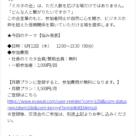
「ミカタの会」は、ただ人脈を広げる場だけではありません。
「どんな人と繋がりたいですか？」
この合言葉のもと、参加者同士が自然に心を開き、ビジネスの
枠を超えた信頼関係を築いていただける場を提供します。
★今回のテーマ【悩み発表】
◆日時：6月12日（木） 12:00〜13:30（90分）
◆参加費用
・社長のミカタ会員/賛助会員：無料
・一般参加者：2,000円/回
【月額プランに登録すると、参加費用が無料になります。】
・月額プラン：3,500円/月
ご登録はこちら
https://www.evawat.com/user-register?com=1258&com-status
=wpzstwm2de&com-key=yg7xymii4k90l34jimu0
※登録後、交流会のご参加は、別途上記よりお申し込みくださ
い。