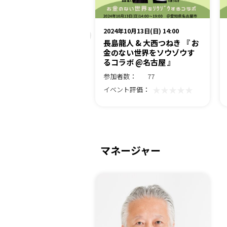
8月14日(水) 13:00
2024年10月13日(日) 14:00
みん応援企画「どうす
長島龍人 & 大西つねき 『 お
つみん」内海聡、岡本
金のない世界をソウゾウす
たか、大西つねき鼎談
るコラボ @名古屋 』
数：
523
参加者数：
77
★★★★★
★★★★★
ト評価：
イベント評価：
マネージャー