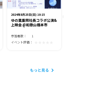
2024年8月25日(日) 10:15
2024年8月14日(水) 13:00
ゆの里重岡社長コラボ公演&
うつみん応援企画「ど
上映会 @和歌山橋本市
るうつみん」内海聡、
よりたか、大西つねき
参加者数：
1
参加者数：
523
★★★★★
★★★
イベント評価：
イベント評価：
もっと見る