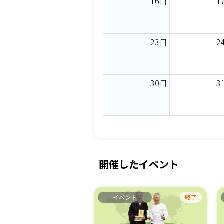
16日
1
23日
2
30日
3
開催したイベント
ベント
終了
イベント
終了