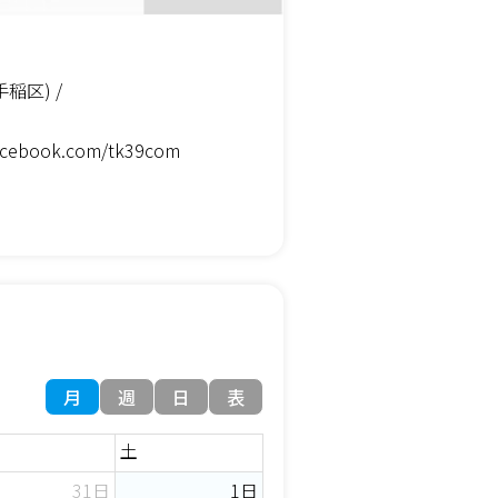
稲区) /
facebook.com/tk39com
月
週
日
表
土
31日
1日