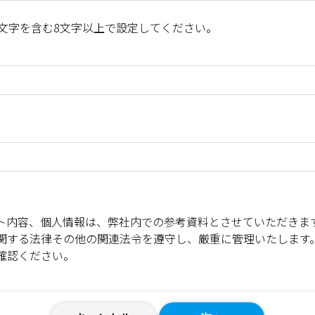
文字を含む8文字以上で設定してください。
ト内容、個人情報は、弊社内での参考資料とさせていただきま
関する法律その他の関連法令を遵守し、厳重に管理いたします
確認ください。