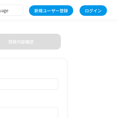
新規ユーザー登録
ログイン
登録内容確認