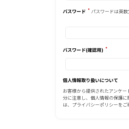
*
パスワード
パスワードは英数
*
パスワード(確認用)
個人情報取り扱いについて
お客様から提供されたアンケー
分に注意し、個人情報の保護に
は、
プライバシーポリシー
をご