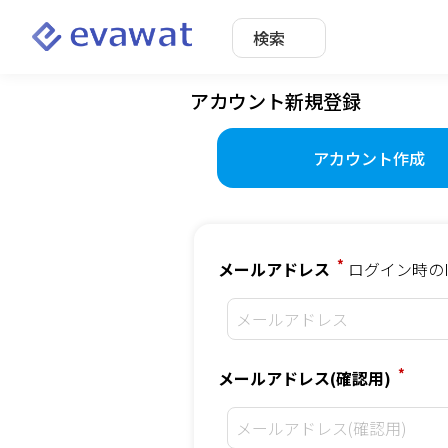
検索
アカウント新規登録
アカウント作成
*
メールアドレス
ログイン時の
*
メールアドレス(確認用)