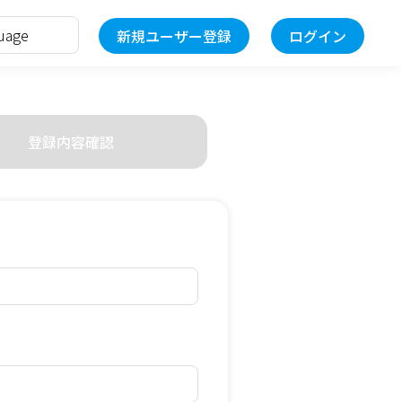
新規ユーザー登録
ログイン
登録内容確認