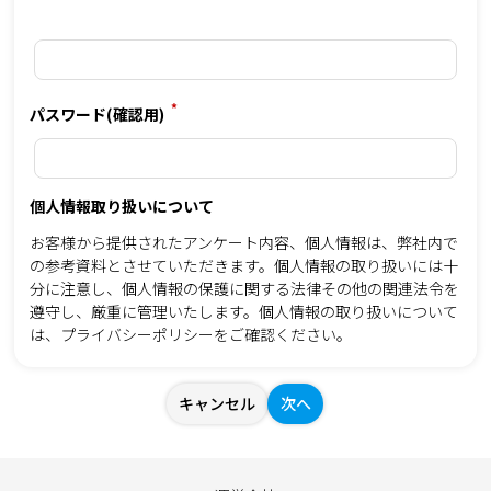
*
パスワード(確認用)
個人情報取り扱いについて
お客様から提供されたアンケート内容、個人情報は、弊社内で
の参考資料とさせていただきます。個人情報の取り扱いには十
分に注意し、個人情報の保護に関する法律その他の関連法令を
遵守し、厳重に管理いたします。個人情報の取り扱いについて
は、
プライバシーポリシー
をご確認ください。