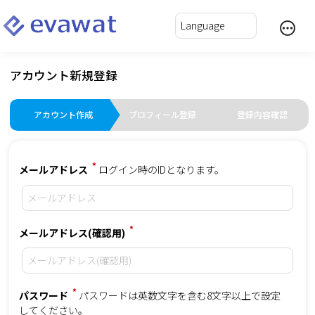
アカウント新規登録
アカウント作成
プロフィール登録
登録内容確認
*
メールアドレス
ログイン時のIDとなります。
*
メールアドレス(確認用)
*
パスワード
パスワードは英数文字を含む8文字以上で設定
してください。