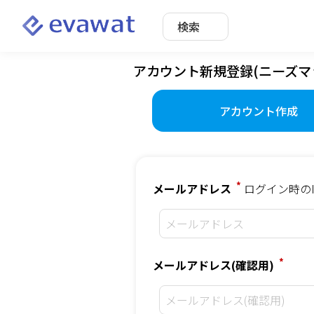
検索
アカウント新規登録(ニーズマッ
アカウント作成
*
メールアドレス
ログイン時の
*
メールアドレス(確認用)