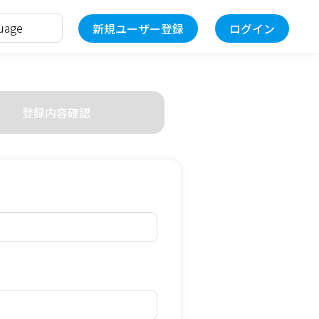
新規ユーザー登録
ログイン
登録内容確認