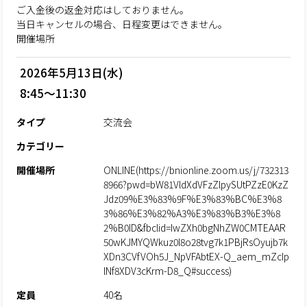
ご入金後の返金対応はしておりません。
当日キャンセルの場合、日程変更はできません。
開催場所
2026年5月13日(水)
8:45～11:30
タイプ
交流会
カテゴリー
開催場所
ONLINE(https://bnionline.zoom.us/j/732313
8966?pwd=bW81VldXdVFzZlpySUtPZzE0KzZ
Jdz09%E3%83%9F%E3%83%BC%E3%8
3%86%E3%82%A3%E3%83%B3%E3%8
2%B0ID&fbclid=IwZXh0bgNhZW0CMTEAAR
50wKJMYQWkuz0l8o28tvg7k1PBjRsOyujb7k
XDn3CVfVOh5J_NpVFAbtEX-Q_aem_mZcIp
lNf8XDV3cKrm-D8_Q#success)
定員
40名