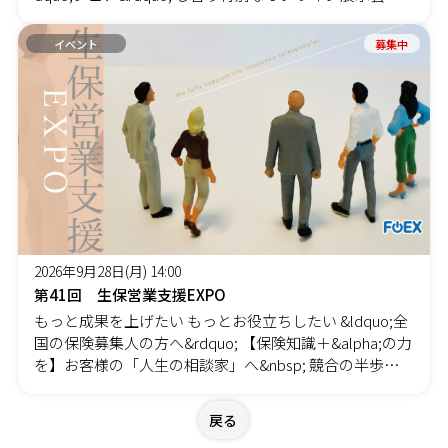
ベントを開催！ 【参加無料&#x1F4B0;・途中入退室OK&
ー入会のご案内・次回のご案内（2分）・本日の感想（3
#x1F6AA;】 普段は、それぞれのテーマで開催しておりま
分）・終了～オリエンテーション
イベント
募集中
すが、今回は、全テーマ合同同時開催します。 ◇タイム
スケジュール ⌚14:00〜17:00 The Share（オンライ
ンEXPO） このイベント主催である『フラスコオンライ
ンEXPO（FOEX）』 その原点となったのが地域を越えて
人と人をつなぐ交流コミュニティ『オンラインほぼ県人
会』 この活動から発展する形でFOEXが生まれ両コミュ
ニティはしばらく並行して活動してきました その後、オ
ンラインほぼ県人会は約2年前に一度休止 そして今年―― イ
ベント名も新たに、心機一転リニューアルスタートしま
す &nbsp;こんな方におすすめ！・新しいビジネスのつ
2026年9月28日(月) 14:00
ながりを作りたい・オンラインイベントや展示会に興味
第41回 生保営業支援EXPO
がある・全国の起業家やクリエーターと出会いたい・FO
もっと成果を上げたい もっとお役立ちしたい &ldquo;全
EXの雰囲気を見てみたい &nbsp; そんな方は、ぜひお気
国の保険募集人の方へ&rdquo; 【保険知識＋&alpha;の力
軽にご参加ください！ 気になるブースを自由に回ること
を】お客様の「人生の相談家」へ&nbsp; 競合の半歩先
ができます。 ▼イベント概要はコチラから！ 【出展者
を行く 生保営業のための 「スキル」「知識」「戦略」
情報】（順不同・敬称略）☆オトナフェスタ☆ ☆健康の
が集結オンラインEXPO &nbsp; 単なる「保険屋」で終わ
ミライEXPO☆ ☆住まいのミライEXPO☆ ☆生保営業支
戻る
るのか？ それとも お客様から「あなたに相談したい」
援EXPO☆ ☆NextTechEXPO☆ ☆ハンドメイドビジネス