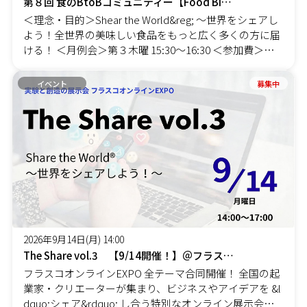
第８回 食のBtoBコミュニティー【Food Biz Online】
＜理念・目的＞Shear the World&reg;︎ 〜世界をシェアし
よう！全世界の美味しい食品をもっと広く多くの方に届
ける！ ＜月例会＞第３木曜 15:30〜16:30 ＜参加費＞ゲ
スト：税込3300円 メンバー：無料※3回目以降〜キャン
ペーン価格 年間12000円（税込）【会員制】（通常年間
イベント
募集中
33000円）※他支部発足以降、どの支部にも参加可能 ＜
参加条件＞・BtoBで食品を取り扱われている事業者・B
toBで食品を取り扱いたいと思っている事業者・Food Bi
z Online の理念と目的に共感いただける方 ＜内容＞※内
容は変更になる場合があります。ご了承ください。・支
部運営者の紹介（2分） ・コミュニティーの理念と目的
（3分）・本日の参加者の歓迎：メンバーの歓迎、ビジ
ターの歓迎（5分）・メンバー活動シェア（10分）・感
想タイム（10分～15分：1人30秒程度）・課題シェアタ
イム（約20分） ※4人〜6人ブレイクアウトルーム に
2026年9月14日(月) 14:00
分かれて ※ファシリテーターを1人決める ※1人2〜3
The Share vol.3 【9/14開催！】＠フラスコオンラインEXPO
分で課題やアンケートをシェアした後に、 シェア内
フラスコオンラインEXPO 全テーマ合同開催！ 全国の起
容についての解決のためのアイディアや回答、経験を
業家・クリエーターが集まり、ビジネスやアイデアを &l
他の参加者それぞれが発表１人1.5〜2分・感想タイム
dquo;シェア&rdquo; し合う特別なオンライン展示会イ
（5分） ※人数が多い場合は数名指名・コミュニティ